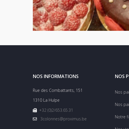
NOS INFORMATIONS
NOS P
Rue des Combattants, 151
Nos pa
1310 La Hulpe
Nos pai
+32 (0)2/653.65.31
Notre f
3colonnes@proximus.be