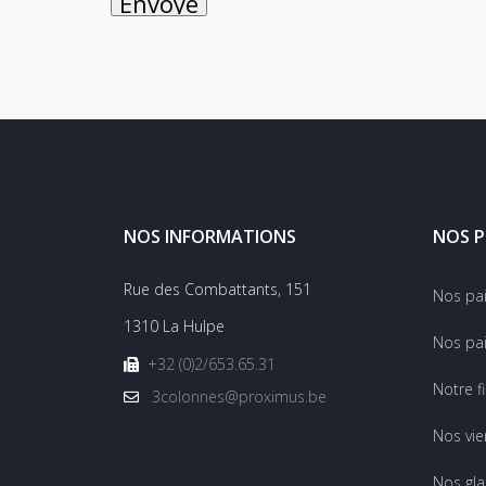
NOS INFORMATIONS
NOS P
Rue des Combattants, 151
Nos pa
1310 La Hulpe
Nos pai
+32 (0)2/653.65.31
Notre f
3colonnes@proximus.be
Nos vie
Nos gla