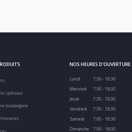
RODUITS
NOS HEURES D'OUVERTURE
Lundi
7:30 - 18:30
ins
Mercredi
7:30 - 18:30
ns spéciaux
Jeudi
7:30 - 18:30
ine boulangerie
Vendredi
7:30 - 18:30
nnoiseries
Samedi
7:00 - 18:30
Dimanche
7:00 - 18:00
ces