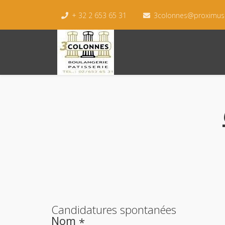
+ 32 2 653 65 31
3colonnes@proximus
Candidatures spontanées
Nom
*