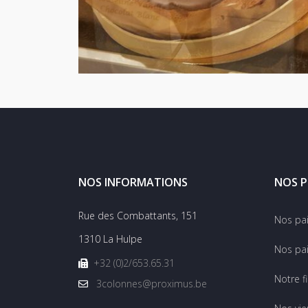
NOS INFORMATIONS
NOS P
Rue des Combattants, 151
Nos pa
1310 La Hulpe
Nos pai
+32 (0)2/653.65.31
Notre f
3colonnes@proximus.be