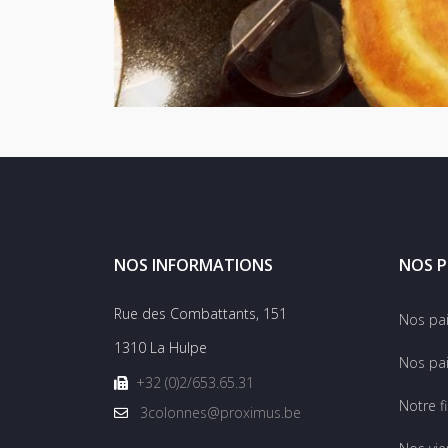
NOS INFORMATIONS
NOS P
Rue des Combattants, 151
Nos pa
1310 La Hulpe
Nos pai
+32 (0)2/653.65.31
Notre f
3colonnes@proximus.be