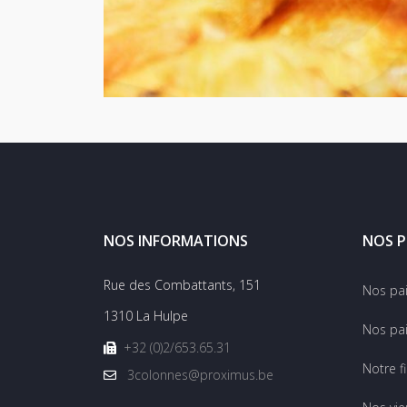
NOS INFORMATIONS
NOS P
Rue des Combattants, 151
Nos pa
1310 La Hulpe
Nos pai
+32 (0)2/653.65.31
Notre f
3colonnes@proximus.be