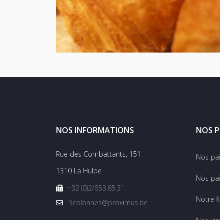
NOS INFORMATIONS
NOS P
Rue des Combattants, 151
Nos pa
1310 La Hulpe
Nos pai
+32 (0)2/653.65.31
Notre f
3colonnes@proximus.be