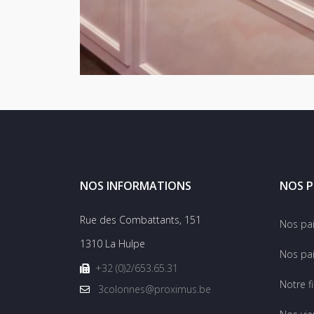
NOS INFORMATIONS
NOS P
Rue des Combattants, 151
Nos pa
1310 La Hulpe
Nos pai
+32 (0)2/653.65.31
Notre f
3colonnes@proximus.be