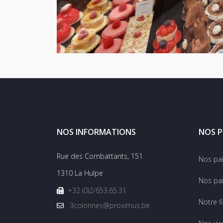
NOS INFORMATIONS
NOS P
Rue des Combattants, 151
Nos pa
1310 La Hulpe
Nos pai
+32 (0)2/653.65.31
Notre f
3colonnes@proximus.be